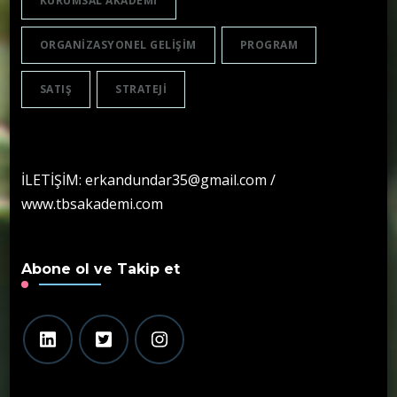
KURUMSAL AKADEMI
ORGANIZASYONEL GELIŞIM
PROGRAM
SATIŞ
STRATEJI
İLETİŞİM: erkandundar35@gmail.com /
www.tbsakademi.com
Abone ol ve Takip et