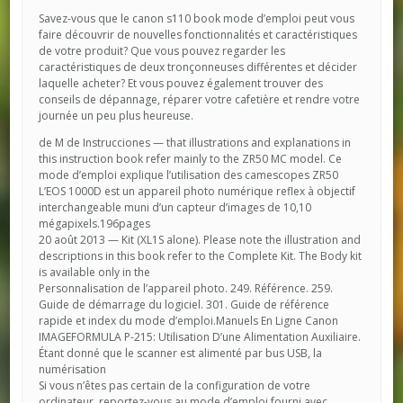
Savez-vous que le canon s110 book mode d’emploi peut vous
faire découvrir de nouvelles fonctionnalités et caractéristiques
de votre produit? Que vous pouvez regarder les
caractéristiques de deux tronçonneuses différentes et décider
laquelle acheter? Et vous pouvez également trouver des
conseils de dépannage, réparer votre cafetière et rendre votre
journée un peu plus heureuse.
de M de Instrucciones — that illustrations and explanations in
this instruction book refer mainly to the ZR50 MC model. Ce
mode d’emploi explique l’utilisation des camescopes ZR50
L’EOS 1000D est un appareil photo numérique reflex à objectif
interchangeable muni d’un capteur d’images de 10,10
mégapixels.196pages
20 août 2013 — Kit (XL1S alone). Please note the illustration and
descriptions in this book refer to the Complete Kit. The Body kit
is available only in the
Personnalisation de l’appareil photo. 249. Référence. 259.
Guide de démarrage du logiciel. 301. Guide de référence
rapide et index du mode d’emploi.Manuels En Ligne Canon
IMAGEFORMULA P-215: Utilisation D’une Alimentation Auxiliaire.
Étant donné que le scanner est alimenté par bus USB, la
numérisation
Si vous n’êtes pas certain de la configuration de votre
ordinateur, reportez-vous au mode d’emploi fourni avec