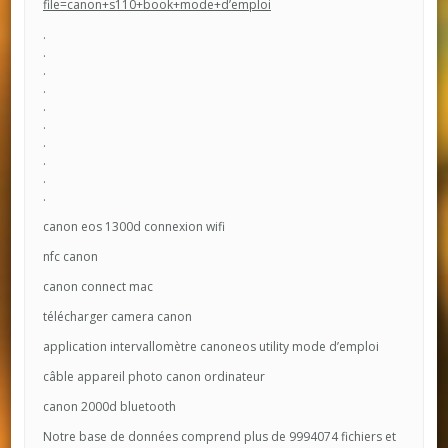
file=canon+s110+book+mode+d’emploi
.
.
.
.
.
.
.
.
.
.
canon eos 1300d connexion wifi
nfc canon
canon connect mac
télécharger camera canon
application intervallomètre canoneos utility mode d’emploi
câble appareil photo canon ordinateur
canon 2000d bluetooth
Notre base de données comprend plus de 9994074 fichiers et