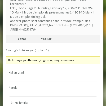
l’ordinateur.
H33_E.book Page 2 Thursday, February 12, 2004 2:11 PM EOS-
1D Mark II Mode d’emploi (le présent manuel). ¢ EOS-1D Mark II
Mode d’emploi du logiciel.
appareil photo sont contenues dans le “Mode d’emploi des
DMC-FZ1000_EGEF-SQT0202_fre.book 1 ページ 2014年6月16日
月曜日 午後2時17分
Yazar
Yazılar
1 yazı görüntüleniyor (toplam 1)
Bu konuyu yanıtlamak için giriş yapmış olmalısınız.
Kullanıcı adı:
Parola:
Beni hatırla