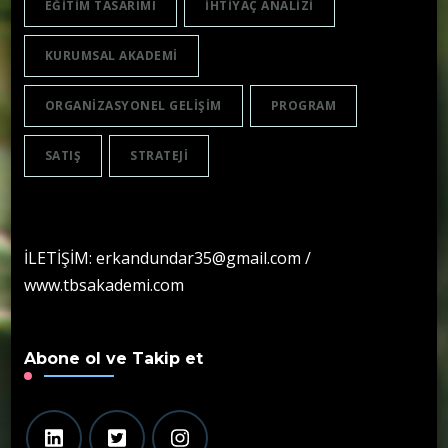
EĞITIM TASARIMI
IHTIYAÇ ANALIZI
KURUMSAL AKADEMI
ORGANIZASYONEL GELIŞIM
PROGRAM
SATIŞ
STRATEJI
İLETİŞİM: erkandundar35@gmail.com /
www.tbsakademi.com
Abone ol ve Takip et