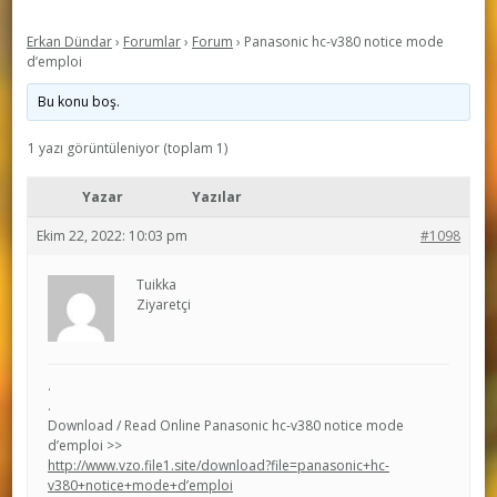
Erkan Dündar
›
Forumlar
›
Forum
›
Panasonic hc-v380 notice mode
d’emploi
Bu konu boş.
1 yazı görüntüleniyor (toplam 1)
Yazar
Yazılar
Ekim 22, 2022: 10:03 pm
#1098
Tuikka
Ziyaretçi
.
.
Download / Read Online Panasonic hc-v380 notice mode
d’emploi >>
http://www.vzo.file1.site/download?file=panasonic+hc-
v380+notice+mode+d’emploi