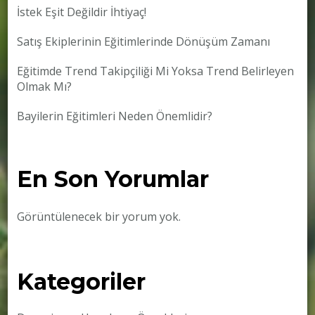
İstek Eşit Değildir İhtiyaç!
Satış Ekiplerinin Eğitimlerinde Dönüşüm Zamanı
Eğitimde Trend Takipçiliği Mi Yoksa Trend Belirleyen
Olmak Mı?
Bayilerin Eğitimleri Neden Önemlidir?
En Son Yorumlar
Görüntülenecek bir yorum yok.
Kategoriler