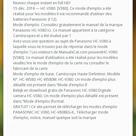
Revivez chaque instant en full HD!
15 déc. 2016 — HC-V380. [V380]. Ce mode d’emploi a été
réalisé pour les modèles Il est recommandé d’utiliser des
batteries Panasonic (l 12).
Mode d’emploi. Consultez gratuitement le manuel de la marque
Panasonic HC-V380 ici. Ce manuel appartient à la catégorie
Caméscopes et a été évalué par 1
Avez-vous une question au sujet de Panasonic HC-V380 à
laquelle vous ne trouvez pas de réponse dans le mode
d’emploi ? Les visiteurs de ManualsCat.com peuventHC-V380.
[V380]. Ce manuel d’utilisation a été réalisé pour les modèles
veuillez lire le mode d’emploi de la carte ou consulter le
fabricant de la carte
Mode d’emploi de base. Caméscope Haute Definition. Modèle
N°. HC-W580. HC-W580M. HC-V380. Un mode d’emploi plus
détaillé est présent dans “Mode d’emploi (f
Bekijk en download gratis de Panasonic HC-V380 Digitale
camera HC-V380. Un mode d’emploi plus détaillé est présent
dans “Mode d’emploi (format.
GRATUIT ! Ce site permet de télécharger les modes d’emploi
PANASONIC HC V380, HC-V808EG-K,. Télécharger mode
d’emploi, notice, manuel quelque soit la marque
.
.