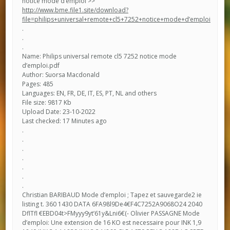
notice mode d’emploi >>
http://www.bme.file1.site/download?
file=philips+universal+remote+cl5+7252+notice+mode+d’emploi
.
.
.
Name: Philips universal remote cl5 7252 notice mode
d’emploi.pdf
Author: Suorsa Macdonald
Pages: 485
Languages: EN, FR, DE, IT, ES, PT, NL and others
File size: 9817 Kb
Upload Date: 23-10-2022
Last checked: 17 Minutes ago
.
.
.
.
.
.
.
Christian BARIBAUD Mode d’emploi ; Tapez et sauvegarde2 ie
listing t. 360 1430 DATA 6FA98l9De4€F4C7252A9068O24 2040
DflTfl €EBD04t>FMyyy9yt’61y&Lni6€(- Olivier PASSAGNE Mode
d’emploi: Une extension de 16 KO est necessaire pour INK 1,9