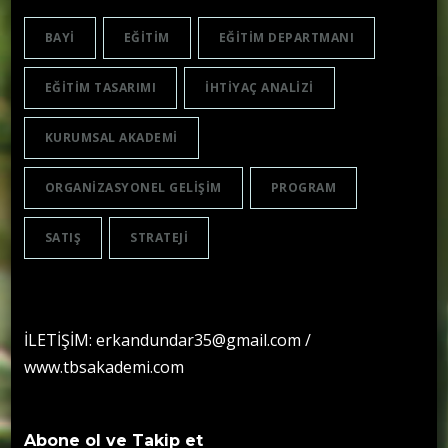
BAYI
EĞITIM
EĞITIM DEPARTMANI
EĞITIM TASARIMI
IHTIYAÇ ANALIZI
KURUMSAL AKADEMI
ORGANIZASYONEL GELIŞIM
PROGRAM
SATIŞ
STRATEJI
İLETİŞİM: erkandundar35@gmail.com /
www.tbsakademi.com
Abone ol ve Takip et