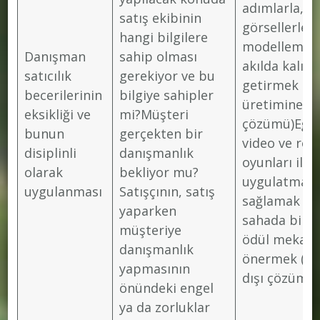
adımlarla,
satış ekibinin
görsellerle
hangi bilgilere
modellemek
Danışman
sahip olması
akılda kalıcı
satıcılık
gerekiyor ve bu
getirmek (Bi
becerilerinin
bilgiye sahipler
üretimine ka
eksikliği ve
mi?Müşteri
çözümü)Eğit
bunun
gerçekten bir
video ve rol
disiplinli
danışmanlık
oyunları ile
olarak
bekliyor mu?
uygulatmakDi
uygulanması
Satışçının, satış
sağlamak içi
yaparken
sahada bir t
müşteriye
ödül mekani
danışmanlık
önermek (Eğ
yapmasının
dışı çözüm)
önündeki engel
ya da zorluklar