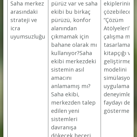
Saha merkez
pürüz var ve saha
ekiplerinin
arasındaki
ekibi bu birkaç
çözebileceği
strateji ve
pürüzü, konfor
“Çözüm
icra
alanından
Atölyeleri”S
uyumsuzluğu
çıkmamak için
çalışma mode
bahane olarak mı
tasarlamak v
kullanıyor?Saha
kitapçığı ve 
ekibi merkezdeki
geliştirmek
sistemin asıl
modelini
amacını
simülasyon
anlamamış mı?
uygulaması i
Saha ekibi,
deneyimletm
merkezden talep
faydayı dene
edilen yeni
göstermek
sistemleri
davranışa
dökecek beceri