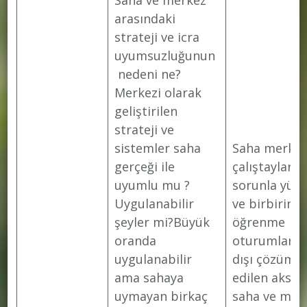
Saha ve merkez
arasındaki
strateji ve icra
uyumsuzluğunun
nedeni ne?
Merkezi olarak
geliştirilen
strateji ve
sistemler saha
Saha merke
gerçeği ile
çalıştayları i
uyumlu mu ?
sorunla yüz
Uygulanabilir
ve birbirind
şeyler mi?Büyük
öğrenme
oranda
oturumları (
uygulanabilir
dışı çözüm)T
ama sahaya
edilen aksakl
uymayan birkaç
saha ve mer