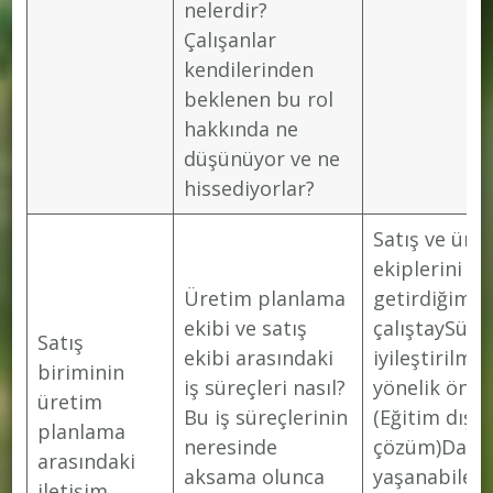
nelerdir?
Çalışanlar
kendilerinden
beklenen bu rol
hakkında ne
düşünüyor ve ne
hissediyorlar?
Satış ve üre
ekiplerini bi
Üretim planlama
getirdiğimiz 
ekibi ve satış
çalıştaySüre
Satış
ekibi arasındaki
iyileştirilme
biriminin
iş süreçleri nasıl?
yönelik öner
üretim
Bu iş süreçlerinin
(Eğitim dışı
planlama
neresinde
çözüm)Daha
arasındaki
aksama olunca
yaşanabilec
iletişim